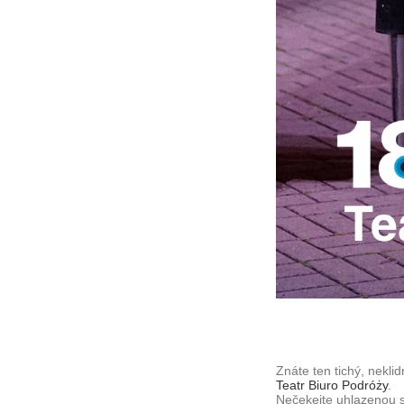
Znáte ten tichý, nekl
Teatr Biuro Podróży
.
Nečekejte uhlazenou sh