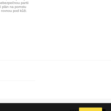
nebezpečnou partii
ší plán na pomstu
m rovnou pod kůži.