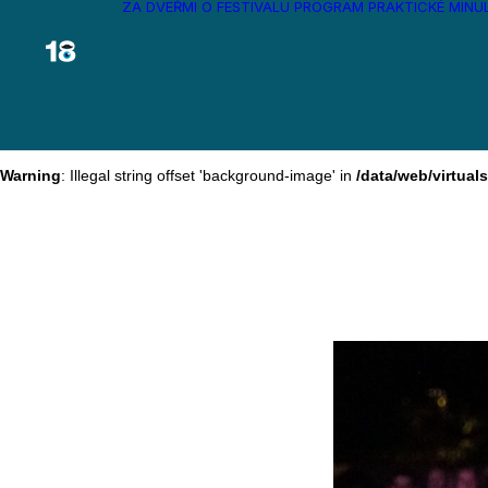
ZA DVEŘMI
O FESTIVALU
PROGRAM
PRAKTICKÉ
MINU
Warning
: Illegal string offset 'background-image' in
/data/web/virtua