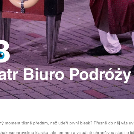
idný moment těsně předtím, než udeří první blesk? Přesně do něj vás u
akespearovskou klasiku, ale temnou a vizuálně uhrančivou studii o lid