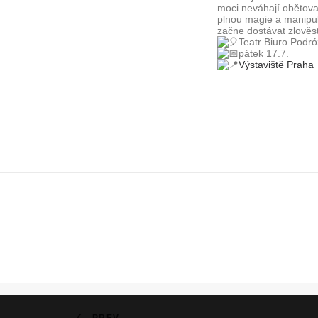
moci neváhají obětova
plnou magie a manipul
začne dostávat zlověst
Teatr Biuro Podr
pátek 17.7.
Výstaviště Praha