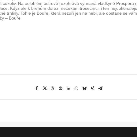
t cokoliv. Na odlehlém ostrově rozehrává vyhnaná vládkyně Prospera 
ace. Když ale k břehům dorazí nečekaní trosečníci, i ten nejdokonalej
né trhliny. Tohle je Bouře, která nezuří jen na nebi, ale dostane se vá
óży – Bouře