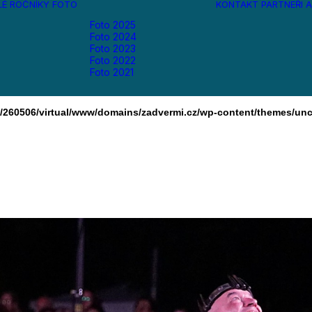
LÉ ROČNÍKY
FOTO
KONTAKT
PARTNEŘI
A
Foto 2025
Foto 2024
Foto 2023
Foto 2022
Foto 2021
ls/260506/virtual/www/domains/zadvermi.cz/wp-content/themes/unc