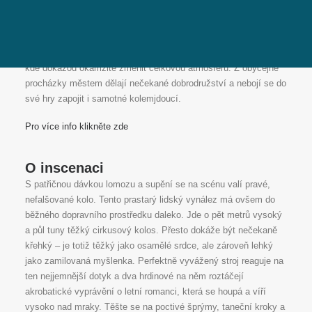
V.O.S.A. Theatre se dlouhodobě specializuje na oživování
veřejného prostoru pomocí obřích loutek, důmyslných
kinetických objektů a akrobacie. Jejich doménou nejsou
uzavřená jeviště, ale volné ulice, náměstí a dynamické průvody,
kde dokážou okamžitě změnit celkovou atmosféru. Z obyčejné
procházky městem dělají nečekané dobrodružství a nebojí se do
své hry zapojit i samotné kolemjdoucí.
Pro více info klikněte zde
O inscenaci
S patřičnou dávkou lomozu a supění se na scénu valí pravé,
nefalšované kolo. Tento prastarý lidský vynález má ovšem do
běžného dopravního prostředku daleko. Jde o pět metrů vysoký
a půl tuny těžký cirkusový kolos. Přesto dokáže být nečekaně
křehký – je totiž těžký jako osamělé srdce, ale zároveň lehký
jako zamilovaná myšlenka. Perfektně vyvážený stroj reaguje na
ten nejjemnější dotyk a dva hrdinové na něm roztáčejí
akrobatické vyprávění o letní romanci, která se houpá a víří
vysoko nad mraky. Těšte se na poctivé šprýmy, taneční kroky a