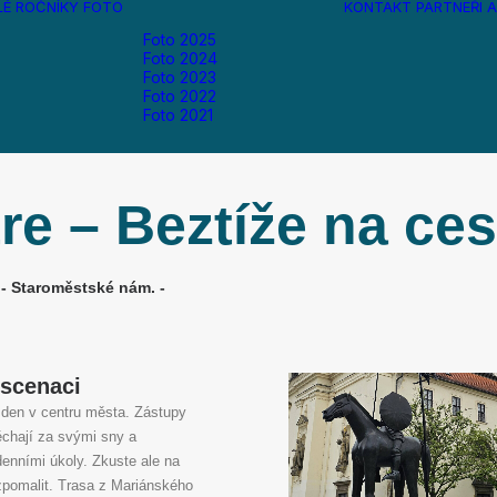
LÉ ROČNÍKY
FOTO
KONTAKT
PARTNEŘI
A
Foto 2025
Foto 2024
Foto 2023
Foto 2022
Foto 2021
re – Beztíže na ces
 - Staroměstské nám. -
nscenaci
den v centru města. Zástupy
pěchají za svými sny a
enními úkoly. Zkuste ale na
 zpomalit. Trasa z Mariánského