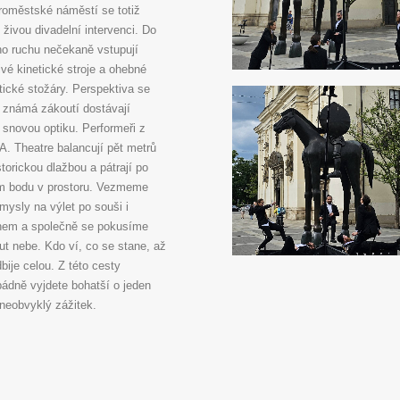
roměstské náměstí se totiž
 živou divadelní intervenci. Do
o ruchu nečekaně vstupují
ivé kinetické stroje a ohebné
tické stožáry. Perspektiva se
 známá zákoutí dostávají
 snovou optiku. Performeři z
A. Theatre balancují pět metrů
storickou dlažbou a pátrají po
 bodu v prostoru. Vezmeme
mysly na výlet po souši i
em a společně se pokusíme
ut nebe. Kdo ví, co se stane, až
dbije celou. Z této cesty
ádně vyjdete bohatší o jeden
neobvyklý zážitek.