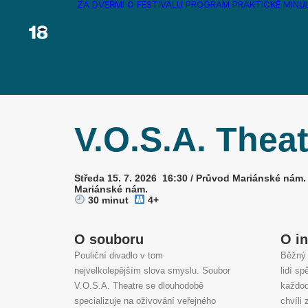
ZA DVEŘMI
O FESTIVALU
PROGRAM
PRAKTICKÉ
MINU
V.O.S.A. Theat
Středa 15. 7. 2026 16:30 / Průvod Mariánské nám.
Mariánské nám.
30 minut
4+
O souboru
O i
Pouliční divadlo v tom
Běžný 
nejvelkolepějším slova smyslu. Soubor
lidí s
V.O.S.A. Theatre se dlouhodobě
každod
specializuje na oživování veřejného
chvíli