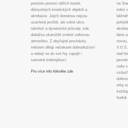
prostoru pomocí obřích loutek,
na Sta
důmyslných kinetických objektů a
mění v
akrobacie. Jejich doménou nejsou
běžnéh
uzavřená jeviště, ale volné ulice,
pohybl
náměstí a dynamické průvody, kde
akroba
dokážou okamžitě změnit celkovou
láme a
atmosféru. Z obyčejné procházky
novou,
městem dělají nečekané dobrodružství
V.O.S.
a nebojí se do své hry zapojit i
nad hi
samotné kolemjdoucí.
pevném
vaše s
Pro více info klikněte zde
vzduch
dotkno
orloj o
každop
hodně 